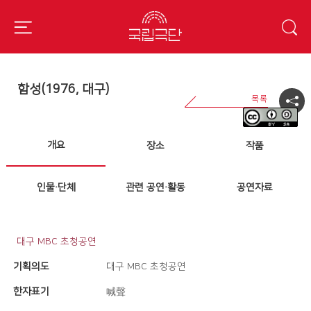
함성(1976, 대구)
개요
장소
작품
인물·단체
관련 공연·활동
공연자료
대구 MBC 초청공연
기획의도
대구 MBC 초청공연
한자표기
喊聲