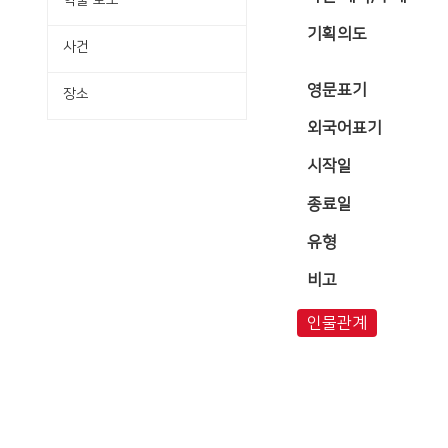
학술·보도
기획의도
사건
영문표기
장소
외국어표기
시작일
종료일
유형
비고
인물관계