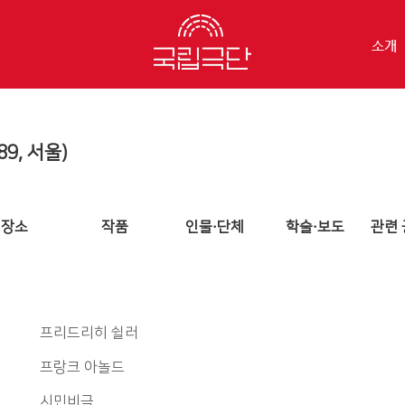
소개
9, 서울)
장소
작품
인물·단체
학술·보도
관련 
프리드리히 쉴러
프랑크 아놀드
시민비극