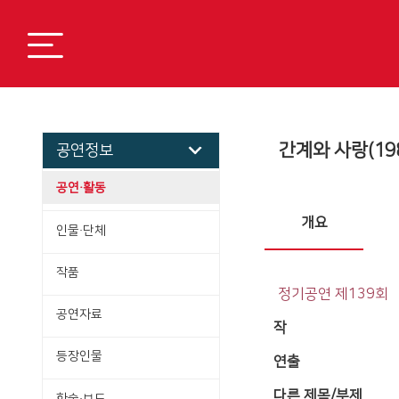
간계와 사랑(198
공연정보
공연·활동
개요
인물·단체
작품
정기공연 제139회
공연자료
작
등장인물
연출
다른 제목/부제