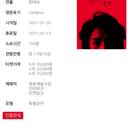
연출
한태숙
영문표기
Oedipus
시작일
2011-01-20
종료일
2011-02-13
소요시간
100분
관람연령
만 17세 이상
티켓가격
R석 30,000원
S석 20,000원
A석 10,000원
예매처
명동예술극장
인터파크
티켓링크
유형
특별공연
인물관계