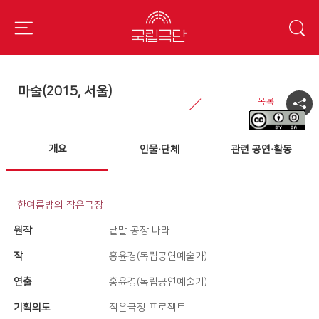
마술(2015, 서울)
개요
인물·단체
관련 공연·활동
한여름밤의 작은극장
원작
낱말 공장 나라
작
홍윤경(독립공연예술가)
연출
홍윤경(독립공연예술가)
기획의도
작은극장 프로젝트