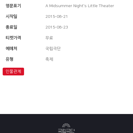
영문표기
A Midsummer Night's Little Theater
시작일
2015-08-21
종료일
2015-08-23
티켓가격
무료
예매처
국립극단
유형
축제
인물관계