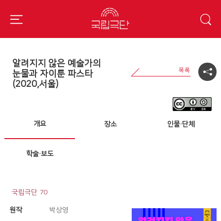
알려지지 않은 예술가의
눈물과 자이툰 파스타
(2020,서울)
개요
장소
인물·단체
학술·보도
국립극단 70
원작
박상영