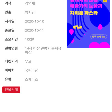
각색
김연재
연출
임지민
시작일
2020-10-10
종료일
2020-10-11
소요시간
100분
관람연령
14세 이상 관람가(중학생
이상)
티켓가격
무료
예매처
국립극단
유형
쇼케이스
인물관계