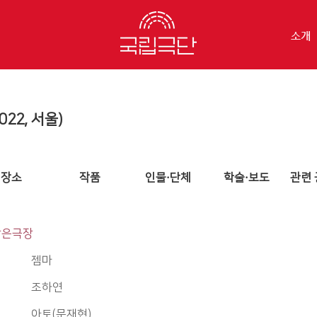
소개
22, 서울)
장소
작품
인물·단체
학술·보도
관련 
작은극장
젬마
조하연
아토(문재현)