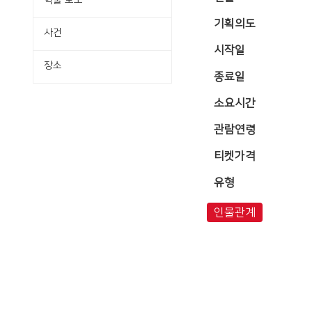
학술·보도
기획의도
사건
시작일
장소
종료일
소요시간
관람연령
티켓가격
유형
인물관계