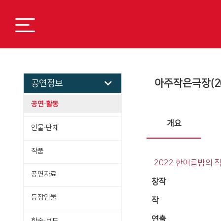
아주작은극장(20
공연정보
공연·활동
개요
인물·단체
작품
2022 한여름밤의 
공연자료
창작
등장인물
작
연출