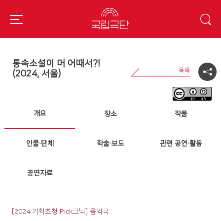
통속소설이 머 어때서?!
(2024, 서울)
개요
장소
작품
인물·단체
학술·보도
관련 공연·활동
공연자료
[2024 기획초청 Pick크닉] 음악극