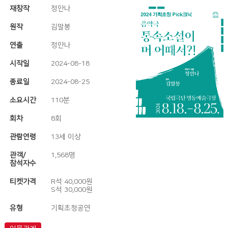
재창작
정안나
원작
김말봉
연출
정안나
시작일
2024-08-18
종료일
2024-08-25
소요시간
110분
회차
8회
관람연령
13세 이상
관객/
1,568명
참석자수
티켓가격
R석 40,000원
S석 30,000원
유형
기획초청공연