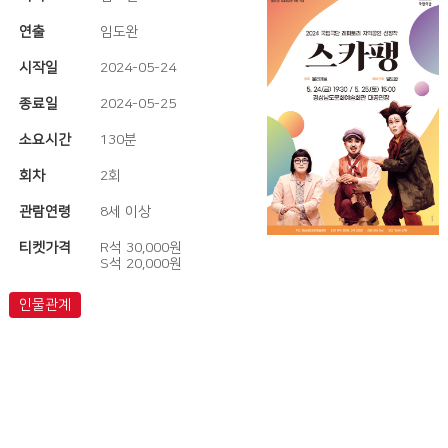
연출
임도완
시작일
2024-05-24
종료일
2024-05-25
소요시간
130분
회차
2회
관람연령
8세 이상
티켓가격
R석 30,000원
S석 20,000원
인물관계