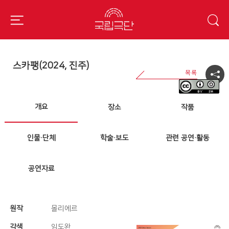
스카팽(2024, 진주)
개요
장소
작품
인물·단체
학술·보도
관련 공연·활동
공연자료
원작
몰리에르
각색
임도완