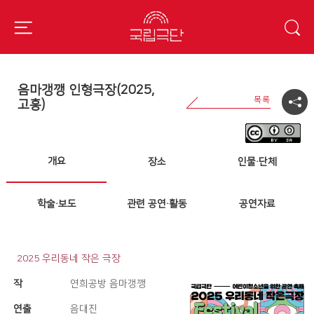
음마갱깽 인형극장(2025,
고흥)
개요
장소
인물·단체
학술·보도
관련 공연·활동
공연자료
2025 우리동네 작은 극장
작
연희공방 음마갱깽
연출
음대진