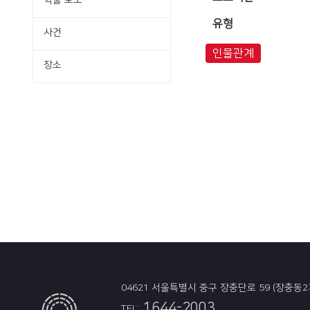
학술·보도
유형
사건
인물관계
장소
04621 서울특별시 중구 장충단로 59 (장충동2
1644-2003
TEL: