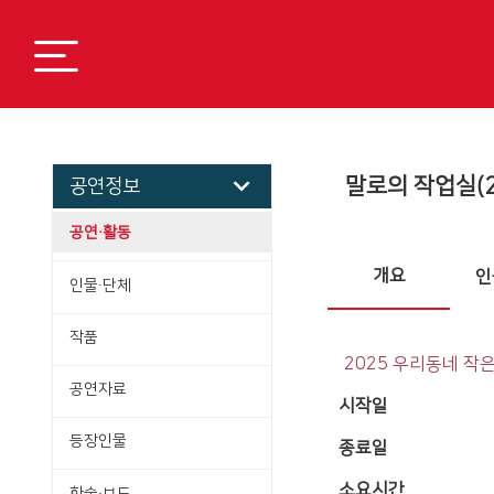
말로의 작업실(20
공연정보
공연·활동
개요
인
인물·단체
작품
2025 우리동네 작
공연자료
시작일
등장인물
종료일
소요시간