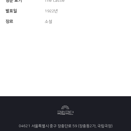
영문 표기
The castle
발표일
1922년
장르
소설
04621 서울특별시 중구 장충단로 59 (장충동2가, 국립극장)