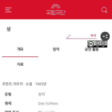
성
개요
창작
공연·활동
자료
프란츠 카프카 소설 1922년
유형
원작
원제
Das Schloss