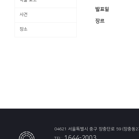
학술·보도
발표일
사건
장르
장소
04621 서울특별시 중구 장충단로 59 (장충동2
1644-2003
TEL: