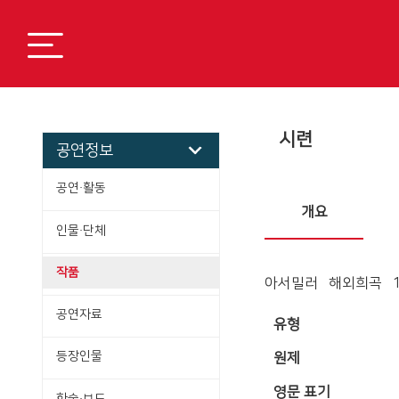
시련
공연정보
공연·활동
개요
인물·단체
작품
아서밀러 해외희곡 1
공연자료
유형
등장인물
원제
영문 표기