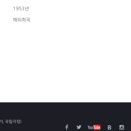
1953년
해외희곡
가, 국립극장)