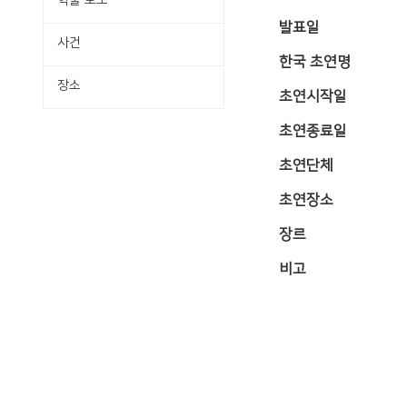
학술·보도
발표일
사건
한국 초연명
장소
초연시작일
초연종료일
초연단체
초연장소
장르
비고