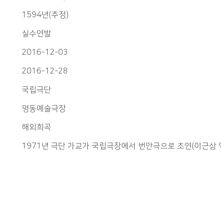
1594년(추정)
실수연발
2016-12-03
2016-12-28
국립극단
명동예술극장
해외희곡
1971년 극단 가교가 국립극장에서 번안극으로 초연(이근삼 역, 김