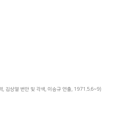
상열 번안 및 각색, 이승규 연출, 1971.5.6~9)