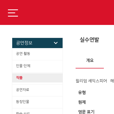
실수연발
공연정보
공연·활동
개요
인물·단체
작품
윌리엄 셰익스피어 해
공연자료
유형
등장인물
원제
영문 표기