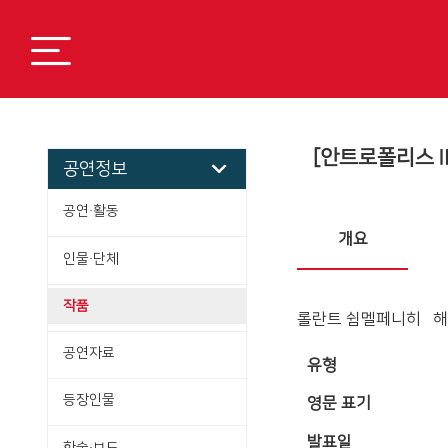
[안트로폴리스Ⅱ
공연정보
공연·활동
개요
인물·단체
작품
롤란트 쉼멜페니히 해
공연자료
유형
등장인물
영문 표기
발표일