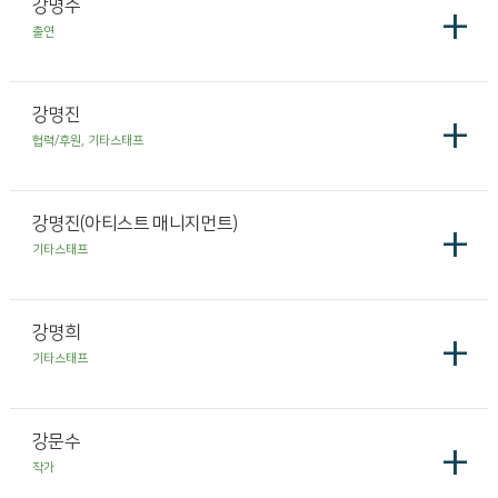
강명주
+
출연
강명진
+
협력/후원, 기타스태프
강명진(아티스트 매니지먼트)
+
기타스태프
강명희
+
기타스태프
강문수
+
작가