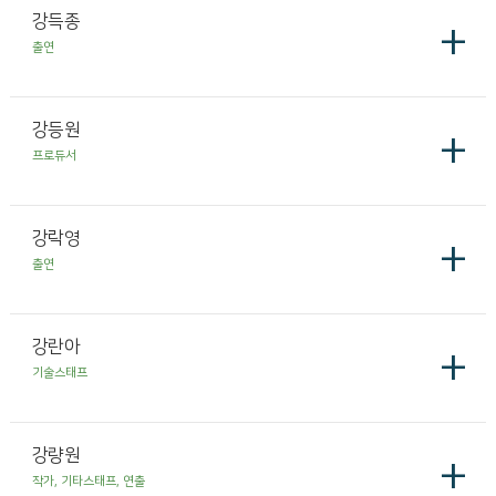
강득종
+
출연
강등원
+
프로듀서
강락영
+
출연
강란아
+
기술스태프
강량원
+
작가, 기타스태프, 연출