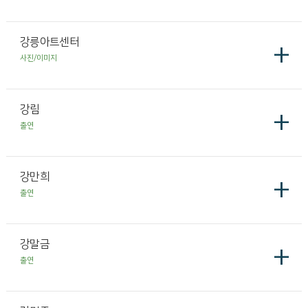
강릉아트센터
+
사진/이미지
강림
+
출연
강만희
+
출연
강말금
+
출연