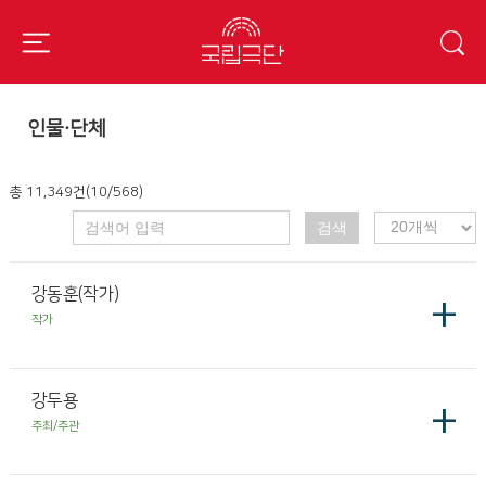
인물·단체
총 11,349건(10/568)
검색
강동훈(작가)
+
작가
강두용
+
주최/주관