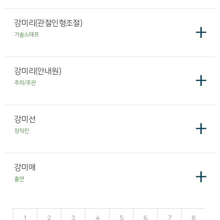
강미리(관절인형조절)
+
기술스태프
강미리(안내원)
+
주최/주관
강미선
+
창작진
강미애
+
출연
1
2
3
4
5
6
7
8