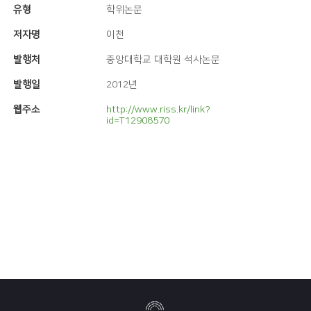
유형
학위논문
저자명
이천
발행처
중앙대학교 대학원 석사논문
발행일
2012년
웹주소
http://www.riss.kr/link?
id=T12908570