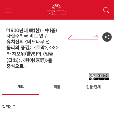
「1930년대 韓(한)ㆍ中(중)
사실주의극 비교 연구 :
유치진의 〈버드나무 선
동리의 풍경〉, 〈토막〉, 〈소〉
와 차오위(曹禺)의 〈일출
(日出)〉, 〈원야(原野)〉를
중심으로」
개요
작품
인물·단체
학위논문