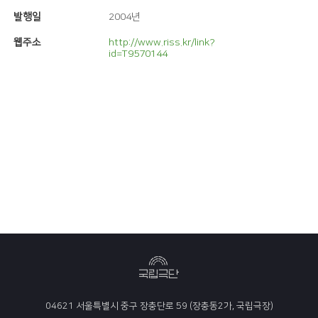
발행일
2004년
웹주소
http://www.riss.kr/link?
id=T9570144
04621 서울특별시 중구 장충단로 59 (장충동2가, 국립극장)