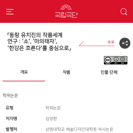
「동랑 유치진의 작품세계
연구 : '소', '마의태자',
'한강은 흐른다'를 중심으로」
개요
작품
인물·단체
학위논문
유형
학위논문
저자명
김영환
발행처
상명대학교 예술디자인대학원 석사논문