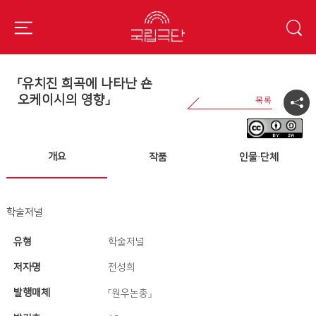
「유치진 희곡에 나타난 숀
오케이시의 영향」
개요
작품
인물·단체
학술저널
유형
학술저널
저자명
전성희
발행매체
『원우논총』