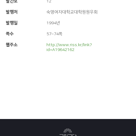
발간호
12
발행처
숙명여자대학교대학원원우회
발행일
1994년
쪽수
57~74쪽
웹주소
http://www.riss.kr/link?
id=A19642162