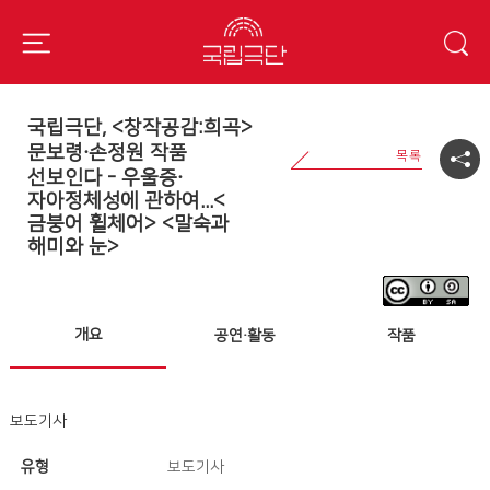
국립극단, <창작공감:희곡>
문보령·손정원 작품
선보인다 - 우울증·
자아정체성에 관하여...<
금붕어 휠체어> <말숙과
해미와 눈>
개요
공연·활동
작품
보도기사
유형
보도기사