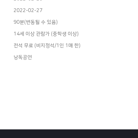
2022-02-27
90분(변동될 수 있음)
14세 이상 관람가 (중학생 이상)
전석 무료 (비지정석/1인 1매 한)
낭독공연