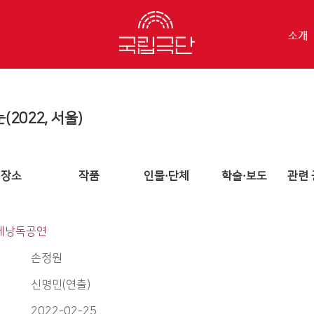
소개
2022, 서울)
장소
작품
인물·단체
학술·보도
관련 
입체낭독공연
손정원
신명민(연출)
2022-02-25