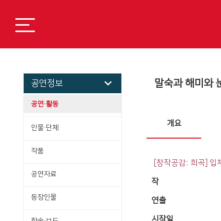
말숙과 해미와 눈(
공연정보
공연·활동
개요
인물·단체
작품
[창작공감: 희곡] 
공연자료
작
등장인물
연출
시작일