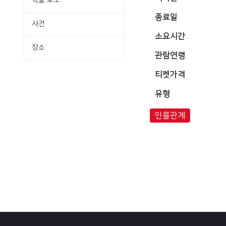
학술·보도
종료일
사건
소요시간
장소
관람연령
티켓가격
유형
인물관계