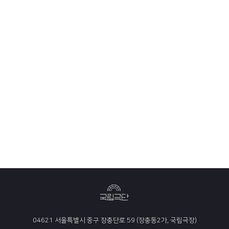
04621 서울특별시 중구 장충단로 59 (장충동2가, 국립극장)