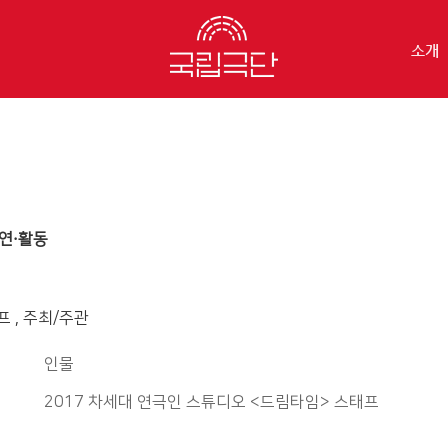
소개
연·활동
 , 주최/주관
인물
2017 차세대 연극인 스튜디오 <드림타임> 스태프