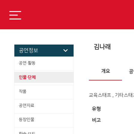
김나래
공연정보
공연·활동
개요
공
인물·단체
작품
교육스태프 , 기타스태프
공연자료
유형
등장인물
비고