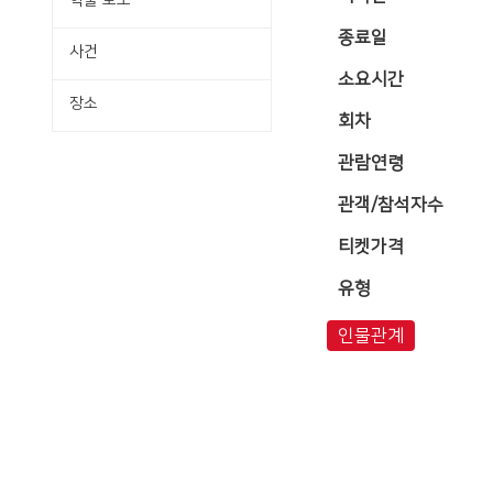
학술·보도
종료일
사건
소요시간
장소
회차
관람연령
관객/참석자수
티켓가격
유형
인물관계