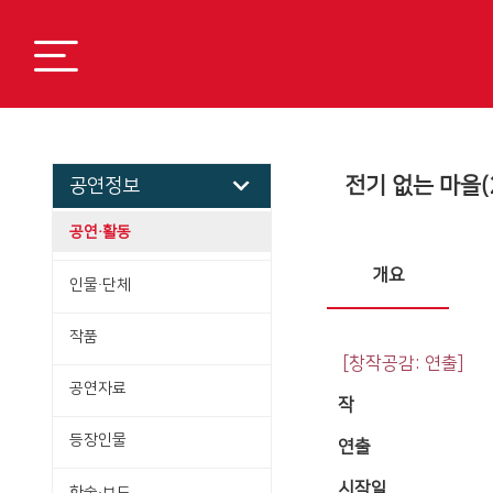
전기 없는 마을(2
공연정보
공연·활동
개요
인물·단체
작품
[창작공감: 연출]
공연자료
작
등장인물
연출
시작일