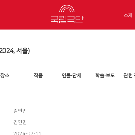
소개
024, 서울)
장소
작품
인물·단체
학술·보도
관련 
김연민
김연민
2024-07-11