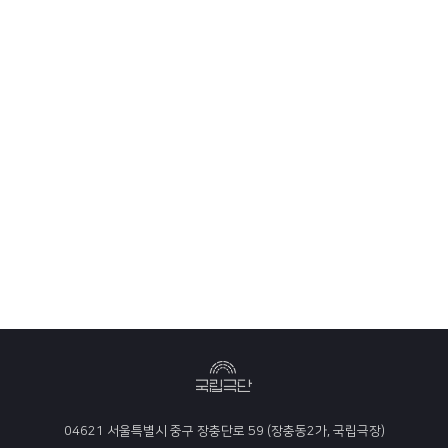
04621 서울특별시 중구 장충단로 59 (장충동2가, 국립극장)