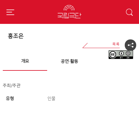
홍조은
개요
공연·활동
주최/주관
유형
인물