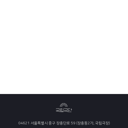
04621 서울특별시 중구 장충단로 59 (장충동2가, 국립극장)