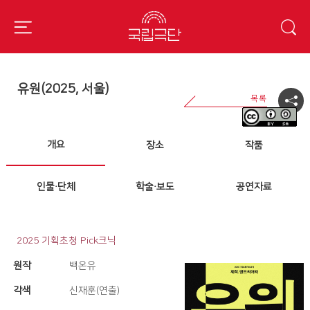
유원(2025, 서울)
개요
장소
작품
인물·단체
학술·보도
공연자료
2025 기획초청 Pick크닉
원작
백온유
각색
신재훈(연출)