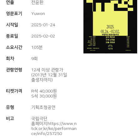
연출
전윤환
영문표기
Yuwon
시작일
2025-01-24
종료일
2025-02-02
소요시간
105분
회차
9회
관람연령
12세 이상 관람가
(2013년 12월 31일
출생자까지)
티켓가격
R석 40,000원
S석 30,000원
유형
기획초청공연
비고
국립극단
홈페이지https://www.n
tck.or.kr/ko/performan
ce/info/257250