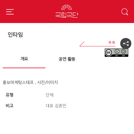
인타임
개요
공연·활동
홍보마케팅스태프 , 사진/이미지
유형
단체
비고
대표 김종민