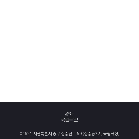
04621 서울특별시 중구 장충단로 59 (장충동2가, 국립극장)