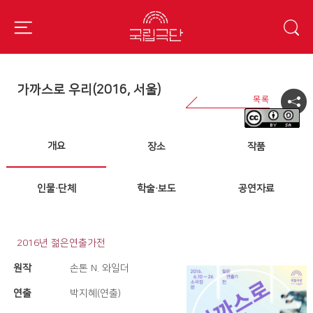
가까스로 우리(2016, 서울)
개요
장소
작품
인물·단체
학술·보도
공연자료
2016년 젊은연출가전
원작
손톤 N. 와일더
연출
박지혜(연출)