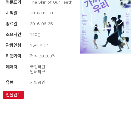
영문표기
The Skin of Our Teeth
시작일
2016-06-10
종료일
2016-06-26
소요시간
120분
관람연령
15세 이상
티켓가격
전석 30,000원
예매처
국립극단
인터파크
유형
기획공연
인물관계