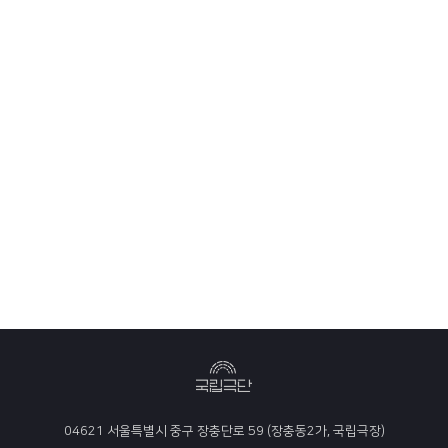
04621 서울특별시 중구 장충단로 59 (장충동2가, 국립극장)