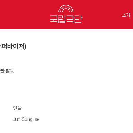
소개
슈퍼바이저)
연·활동
인물
Jun Sung-ae