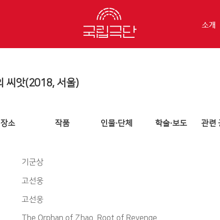
소개
씨앗(2018, 서울)
장소
작품
인물·단체
학술·보도
관련 
기군상
고선웅
고선웅
The Orphan of Zhao, Root of Revenge