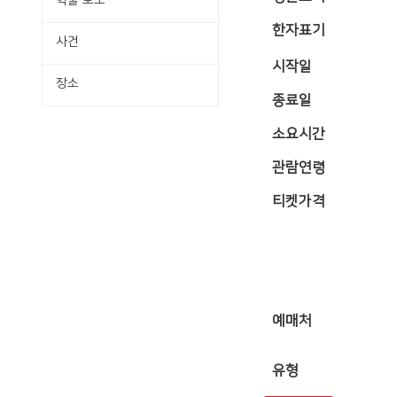
학술·보도
한자표기
사건
시작일
장소
종료일
소요시간
관람연령
티켓가격
예매처
유형