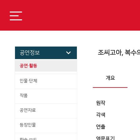
조씨고아, 복수의 
공연정보
공연·활동
개요
인물·단체
작품
원작
공연자료
각색
등장인물
연출
영문표기