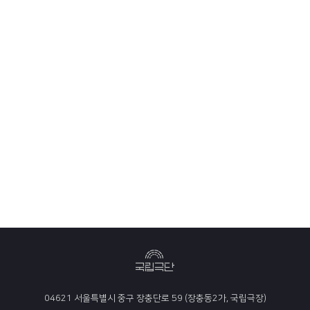
04621 서울특별시 중구 장충단로 59 (장충동2가, 국립극장)