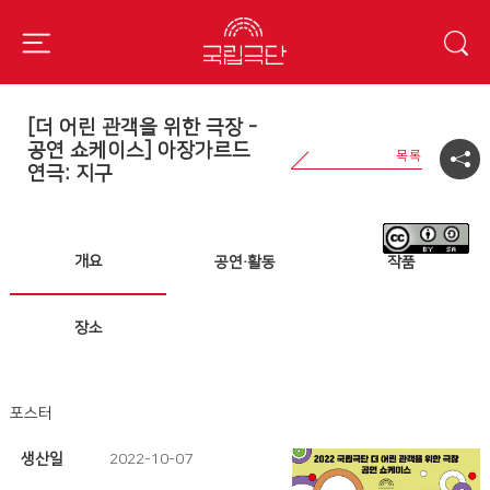
[더 어린 관객을 위한 극장 -
공연 쇼케이스] 아장가르드
연극: 지구
개요
공연·활동
작품
장소
포스터
생산일
2022-10-07