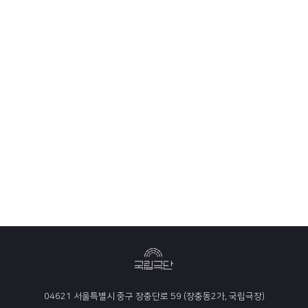
04621 서울특별시 중구 장충단로 59 (장충동2가, 국립극장)