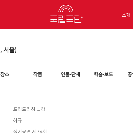
소개
, 서울)
장소
작품
인물·단체
학술·보도
공
프리드리히 쉴러
허규
정기공연 제74회