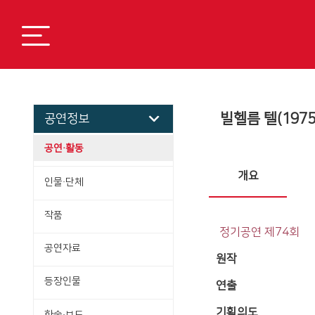
빌헬름 텔(1975
공연정보
공연·활동
개요
인물·단체
작품
정기공연 제74회
공연자료
원작
등장인물
연출
기획의도