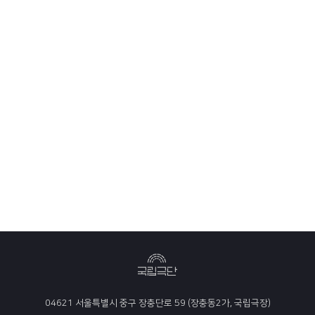
04621 서울특별시 중구 장충단로 59 (장충동2가, 국립극장)