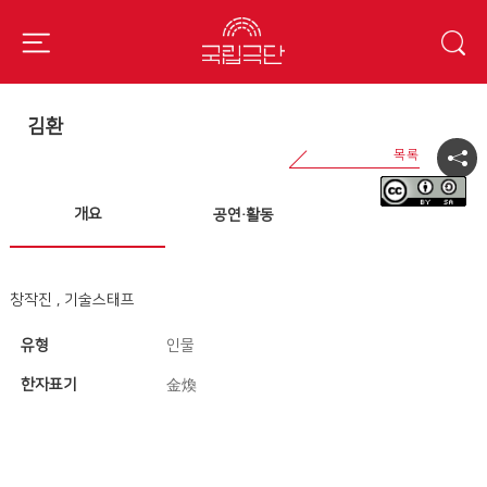
김환
개요
공연·활동
창작진 , 기술스태프
유형
인물
한자표기
金煥