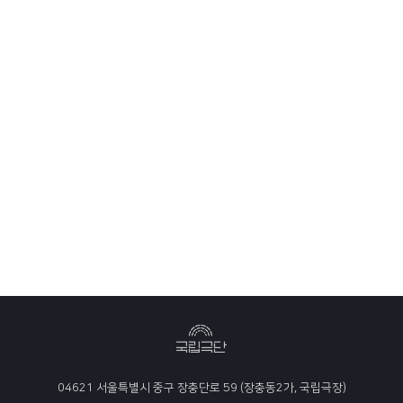
04621 서울특별시 중구 장충단로 59 (장충동2가, 국립극장)