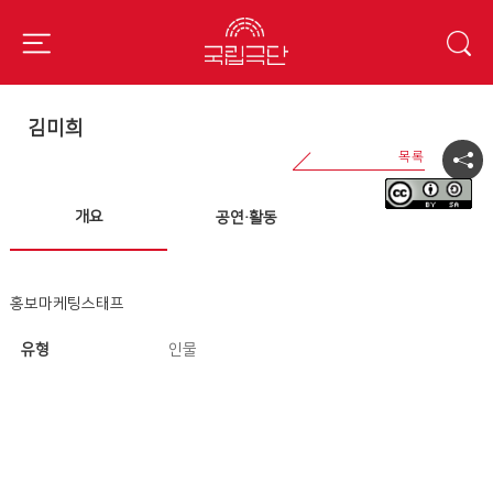
김미희
개요
공연·활동
홍보마케팅스태프
유형
인물