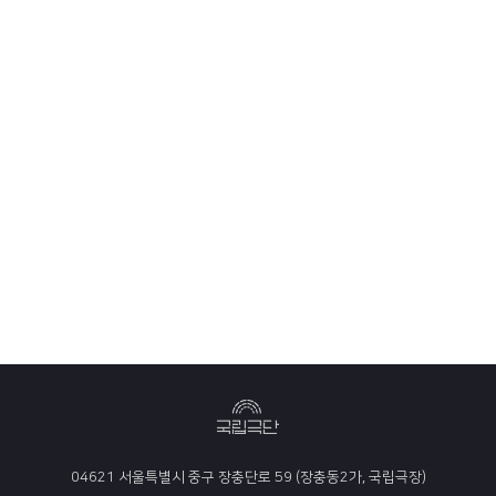
04621 서울특별시 중구 장충단로 59 (장충동2가, 국립극장)