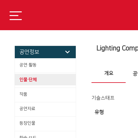
Lighting Comp
공연정보
공연·활동
개요
공
인물·단체
작품
기술스태프
공연자료
유형
등장인물