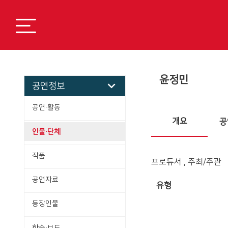
윤정민
공연정보
공연·활동
개요
공
인물·단체
작품
프로듀서 , 주최/주관
공연자료
유형
등장인물