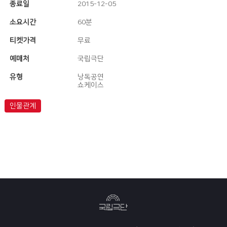
종료일
2015-12-05
소요시간
60분
티켓가격
무료
예매처
국립극단
유형
낭독공연
쇼케이스
인물관계