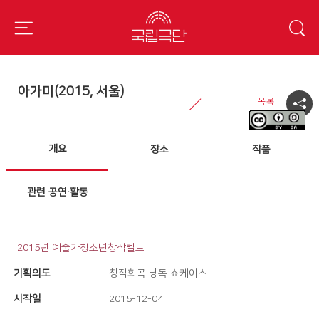
아가미(2015, 서울)
개요
장소
작품
관련 공연·활동
2015년 예술가청소년창작벨트
기획의도
창작희곡 낭독 쇼케이스
시작일
2015-12-04