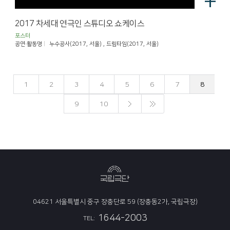
+
2017 차세대 연극인 스튜디오 쇼케이스
포스터
공연·활동명
누수공사(2017, 서울) , 드림타임(2017, 서울)
1
2
3
4
5
6
7
8
9
10
04621 서울특별시 중구 장충단로 59 (장충동2가, 국립극장)
1644-2003
TEL: